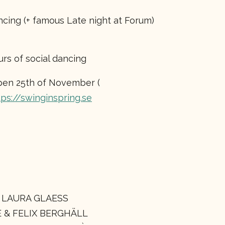
ncing (+ famous Late night at Forum)
urs of social dancing
pen 25th of November (
tps://swinginspring.se
 LAURA GLAESS
E & FELIX BERGHÄLL