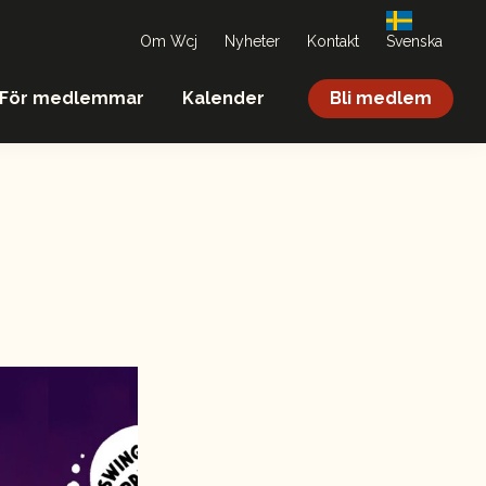
Om Wcj
Nyheter
Kontakt
Svenska
För medlemmar
Kalender
Bli medlem