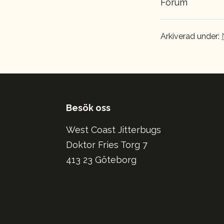
Forum
Arkiverad under:
Footer
Besök oss
West Coast Jitterbugs
Doktor Fries Torg 7
413 23 Göteborg