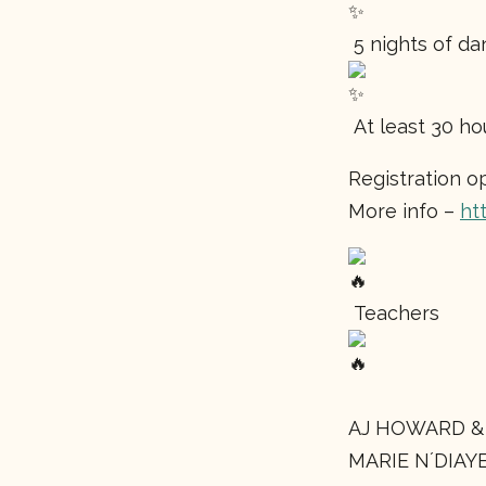
5 nights of da
At least 30 ho
Registration o
More info –
ht
Teachers
AJ HOWARD &
MARIE N´DIAY