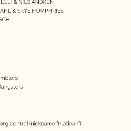
ELLI & NILS ANDRÈN
DAHL & SKYE HUMPHRIES
SCH
amblers
Gangsters
rg Central (nickname ”Platinan”)