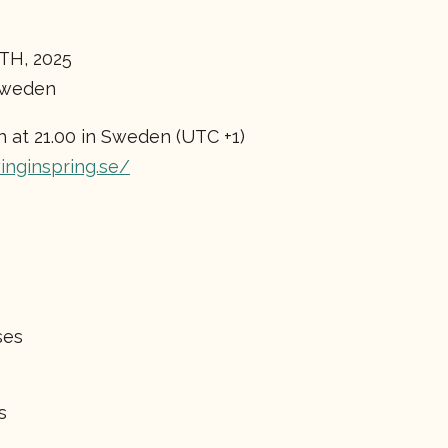
H, 2025
Sweden
 at 21.00 in Sweden (UTC +1)
inginspring.se/
ses
s