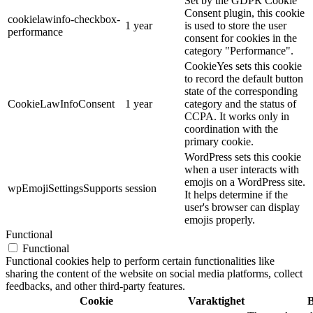
Set by the GDPR Cookie
Consent plugin, this cookie
cookielawinfo-checkbox-
1 year
is used to store the user
performance
consent for cookies in the
category "Performance".
CookieYes sets this cookie
to record the default button
state of the corresponding
CookieLawInfoConsent
1 year
category and the status of
CCPA. It works only in
coordination with the
primary cookie.
WordPress sets this cookie
when a user interacts with
emojis on a WordPress site.
wpEmojiSettingsSupports
session
It helps determine if the
user's browser can display
emojis properly.
Functional
Functional
Functional cookies help to perform certain functionalities like
sharing the content of the website on social media platforms, collect
feedbacks, and other third-party features.
Cookie
Varaktighet
B