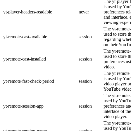
The yt-player-
is used by You
yt-player-headers-readable
never
preferences re
and interface, 
viewing experi
The yt-remote-
used to store t
yt-remote-cast-available
session
regarding wheth
on their YouTu
The yt-remote-c
used to store t
yt-remote-cast-installed
session
preferences u
video.
The yt-remote-
is used by YouT
yt-remote-fast-check-period
session
video player p
YouTube video
The yt-remote-
used by YouTub
yt-remote-session-app
session
preferences an
interface of 
video player.
The yt-remote-
used by YouTub
yt-remote-session-name
session