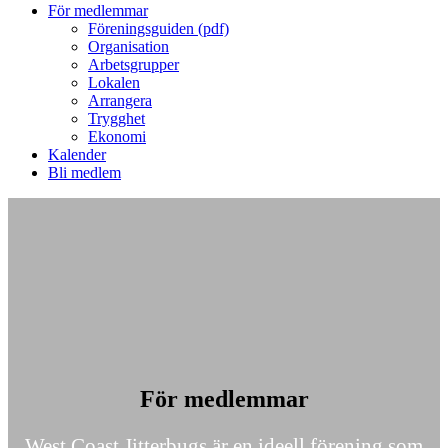
För medlemmar
Föreningsguiden (pdf)
Organisation
Arbetsgrupper
Lokalen
Arrangera
Trygghet
Ekonomi
Kalender
Bli medlem
För medlemmar
West Coast Jitterbugs är en ideell förening som