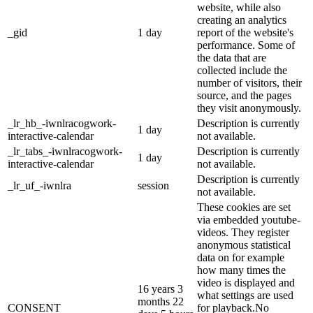
website, while also
creating an analytics
_gid
1 day
report of the website's
performance. Some of
the data that are
collected include the
number of visitors, their
source, and the pages
they visit anonymously.
_lr_hb_-iwnlracogwork-
Description is currently
1 day
interactive-calendar
not available.
_lr_tabs_-iwnlracogwork-
Description is currently
1 day
interactive-calendar
not available.
Description is currently
_lr_uf_-iwnlra
session
not available.
These cookies are set
via embedded youtube-
videos. They register
anonymous statistical
data on for example
how many times the
video is displayed and
16 years 3
what settings are used
months 22
CONSENT
for playback.No