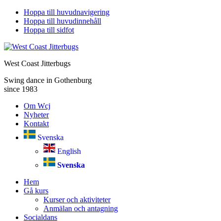
Hoppa till huvudnavigering
Hoppa till huvudinnehåll
Hoppa till sidfot
West Coast Jitterbugs
Swing dance in Gothenburg
since 1983
Om Wcj
Nyheter
Kontakt
Svenska
English
Svenska
Hem
Gå kurs
Kurser och aktiviteter
Anmälan och antagning
Socialdans