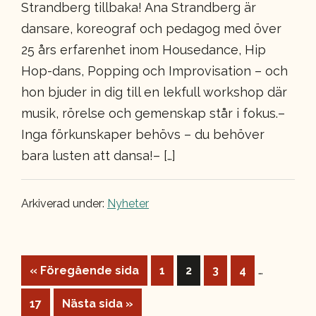
Strandberg tillbaka! Ana Strandberg är
dansare, koreograf och pedagog med över
25 års erfarenhet inom Housedance, Hip
Hop-dans, Popping och Improvisation – och
hon bjuder in dig till en lekfull workshop där
musik, rörelse och gemenskap står i fokus.–
Inga förkunskaper behövs – du behöver
bara lusten att dansa!– […]
Arkiverad under:
Nyheter
Interimist
…
Go
Sida
Sida
Sida
Sida
«
Föregående sida
1
2
3
4
sidor
to
Sida
Go
17
Nästa sida »
utelämna