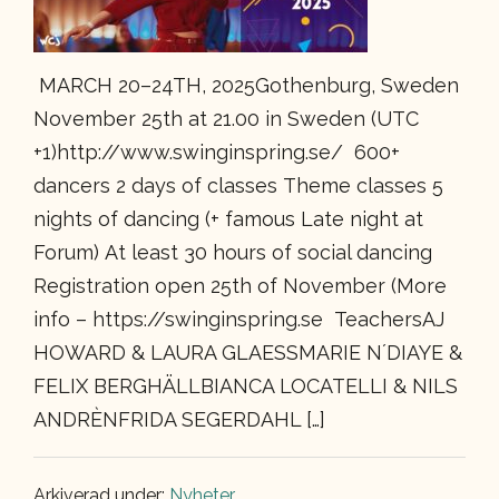
MARCH 20–24TH, 2025Gothenburg, Sweden
November 25th at 21.00 in Sweden (UTC
+1)http://www.swinginspring.se/ 600+
dancers 2 days of classes Theme classes 5
nights of dancing (+ famous Late night at
Forum) At least 30 hours of social dancing
Registration open 25th of November (More
info – https://swinginspring.se TeachersAJ
HOWARD & LAURA GLAESSMARIE N´DIAYE &
FELIX BERGHÄLLBIANCA LOCATELLI & NILS
ANDRÈNFRIDA SEGERDAHL […]
Arkiverad under:
Nyheter