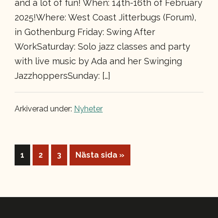
and a lot of fun! When: 14th-16th of February
2025!Where: West Coast Jitterbugs (Forum),
in Gothenburg Friday: Swing After
WorkSaturday: Solo jazz classes and party
with live music by Ada and her Swinging
JazzhoppersSunday: […]
Arkiverad under:
Nyheter
Sida
Sida
Sida
Go
1
2
3
Nästa sida »
to